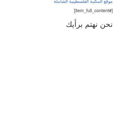
موقع المكتبة الفلسطينية الشاملة
[#item_full_content]
نحن نهتم برأيك