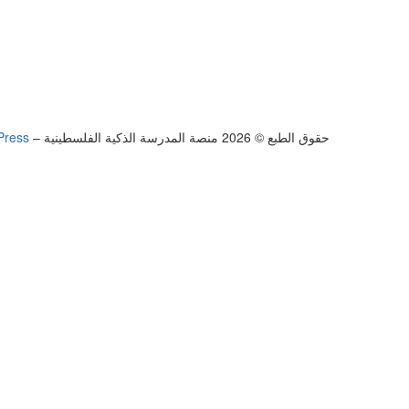
حقوق الطبع © 2026 منصة المدرسة الذكية الفلسطينية
–
Press
تسجيل الدخول
يجب أن تحتوي كلمة المرور على 8 أحرف على الأقل من الأرقام والحروف، وتحتوي على حرف كبير واحد على الأقل
أريد التسجيل كمدرب