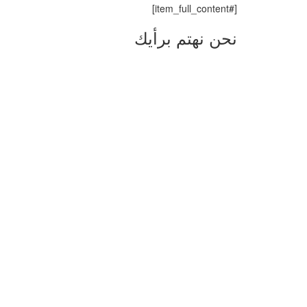
[#item_full_content]
نحن نهتم برأيك