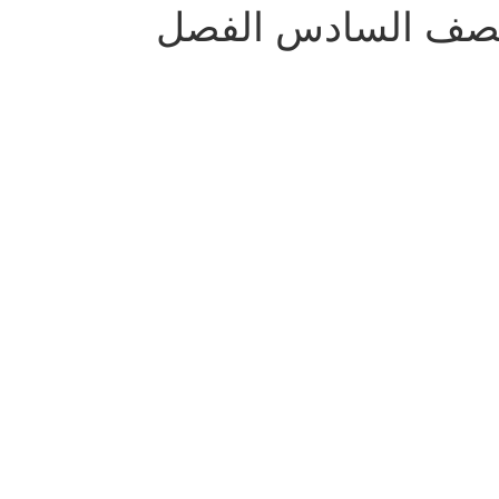
في الوحدة الأولى (My summer holiday) للصف السادس الفصل