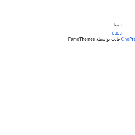
تابعنا
OnePr
قالب بواسطة FameThemes