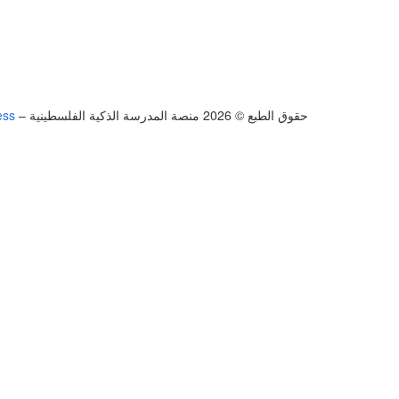
حقوق الطبع © 2026 منصة المدرسة الذكية الفلسطينية
–
ess
تسجيل الدخول
يجب أن تحتوي كلمة المرور على 8 أحرف على الأقل من الأرقام والحروف، وتحتوي على حرف كبير واحد على الأقل
أريد التسجيل كمدرب
تذكر لي