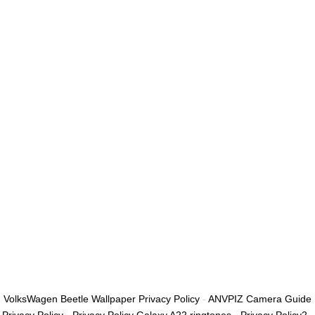
أريد التسجيل كمدرب
تذكر لي
تسجيل الدخول
التوقيع
استعادة كلمة المرور
إرسال رابط إعادة تعيين كلمة المرور
تم إرسال رابط إعادة تعيين كلمة المرور
إلى بريدك الإلكتروني
قريب
تم إرسال طلبك.
سنرسل لك بريدًا إلكترونيًا بمجرد الموافقة على طلبك.
اذهب إلى الملف
الشخصي
لا حساب؟
التوقيع
تسجيل الدخول
نسيت كلمة المرور؟
VolksWagen Beetle Wallpaper Privacy Policy
-
ANVPIZ Camera Guide
Privacy Policy
-
Privacy Policy Galaxy A22 ringtones
-
Privacy Policy2
-