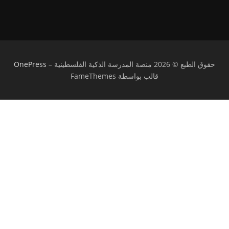
حقوق الطبع © 2026 منصة المدرسة الذكية الفلسطينية
–
OnePress
قالب بواسطة FameThemes
تسجيل الدخول
يجب أن تحتوي كلمة المرور على 8 أحرف على
الأقل من الأرقام والحروف، وتحتوي على حرف كبير واحد على الأقل