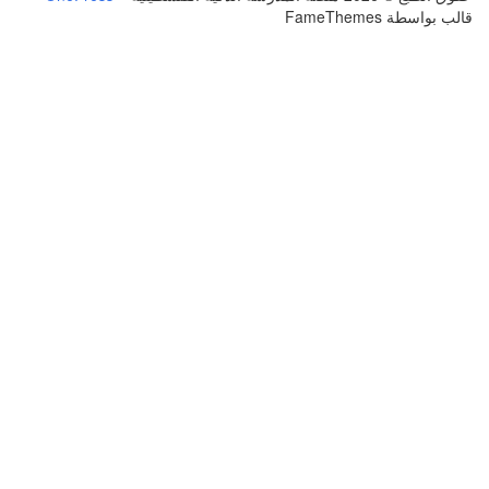
قالب بواسطة FameThemes
تسجيل الدخول
يجب أن تحتوي كلمة المرور على 8 أحرف على
الأقل من الأرقام والحروف، وتحتوي على حرف كبير واحد على الأقل
أريد التسجيل كمدرب
تذكر لي
تسجيل الدخول
التوقيع
استعادة كلمة المرور
إرسال رابط إعادة تعيين كلمة المرور