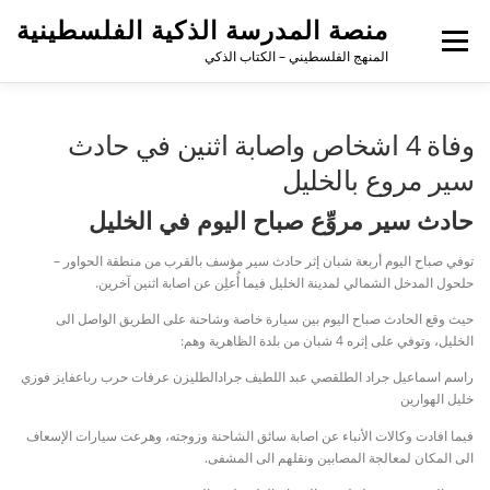
منصة المدرسة الذكية الفلسطينية
القائمة
المنهج الفلسطيني – الكتاب الذكي
وفاة 4 اشخاص واصابة اثنين في حادث
سير مروع بالخليل
حادث سير مروِّع صباح اليوم في الخليل
توفي صباح اليوم أربعة شبان إثر حادث سير مؤسف بالقرب من منطقة الحواور –
حلحول المدخل الشمالي لمدينة الخليل فيما أُعلِن عن اصابة اثنين آخرين.
حيث وقع الحادث صباح اليوم بين سيارة خاصة وشاحنة على الطريق الواصل الى
الخليل، وتوفي على إثره 4 شبان من بلدة الظاهرية وهم:
راسم اسماعيل جراد الطلقصي عبد اللطيف جرادالطليزن عرفات حرب رباعفايز فوزي
خليل الهوارين
فيما افادت وكالات الأنباء عن اصابة سائق الشاحنة وزوجته، وهرعت سيارات الإسعاف
الى المكان لمعالجة المصابين ونقلهم الى المشفى.