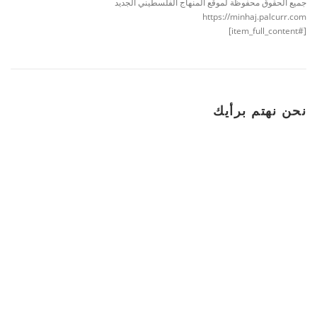
جميع الحقوق محفوظة لموقع المنهاج الفلسطيني الجديد
https://minhaj.palcurr.com
[#item_full_content]
نحن نهتم برأيك