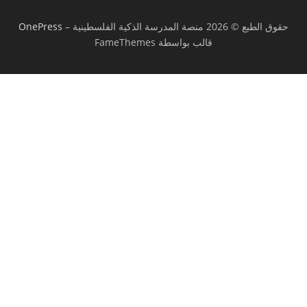
حقوق الطبع © 2026 منصة المدرسة الذكية الفلسطينية
–
OnePress
قالب بواسطة FameThemes
تسجيل الدخول
يجب أن تحتوي كلمة المرور على 8 أحرف على
الأقل من الأرقام والحروف، وتحتوي على حرف كبير واحد على الأقل
أريد التسجيل كمدرب