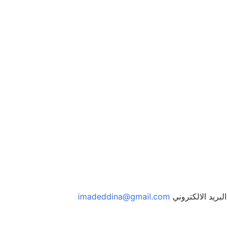
ك.
اذهب إلى الملف الشخصي
لبريد الالكتروني
imadeddina@gmail.com