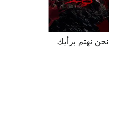
نحن نهتم برأيك