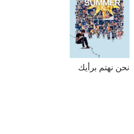
نحن نهتم برأيك