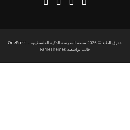
حقوق الطبع © 2026 منصة المدرسة الذكية الفلسطينية
–
OnePress
قالب بواسطة FameThemes
تسجيل الدخول
يجب أن تحتوي كلمة المرور على 8 أحرف على