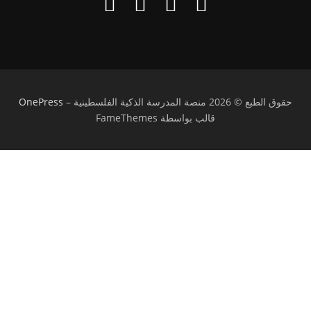
حقوق الطبع © 2026 منصة المدرسة الذكية الفلسطينية
–
OnePress
قالب بواسطة FameThemes
تسجيل الدخول
يجب أن تحتوي كلمة المرور على 8 أحرف على