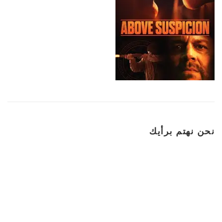
نحن نهتم برأيك