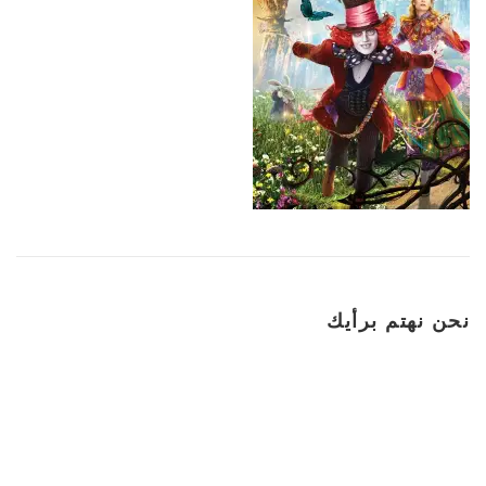
نحن نهتم برأيك