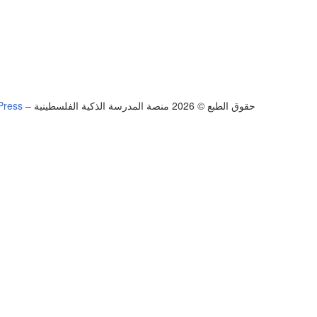
حقوق الطبع © 2026 منصة المدرسة الذكية الفلسطينية
–
Press
تسجيل الدخول
يجب أن تحتوي كلمة المرور على 8 أحرف على الأقل من الأرقام والحروف، وتحتوي على حرف كبير واحد على الأقل
أريد التسجيل كمدرب