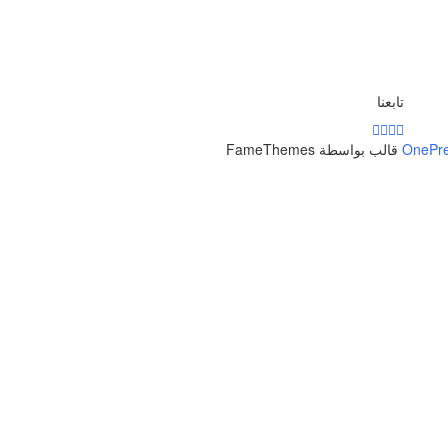
تابعنا
OnePr
قالب بواسطة FameThemes