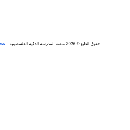
حقوق الطبع © 2026 منصة المدرسة الذكية الفلسطينية
–
ess
تسجيل الدخول
يجب أن تحتوي كلمة المرور على 8 أحرف على الأقل من الأرقام والحروف، وتحتوي على حرف كبير واحد على الأقل
أريد التسجيل كمدرب