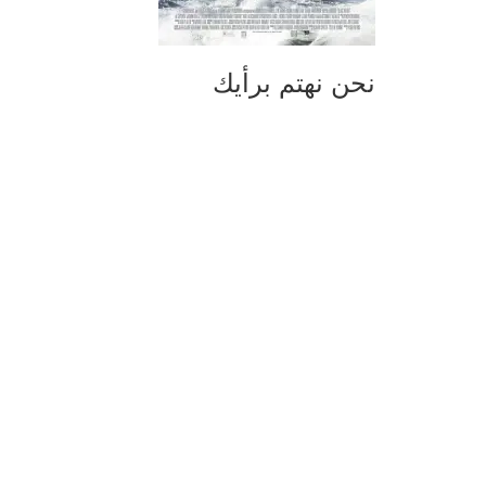
نحن نهتم برأيك