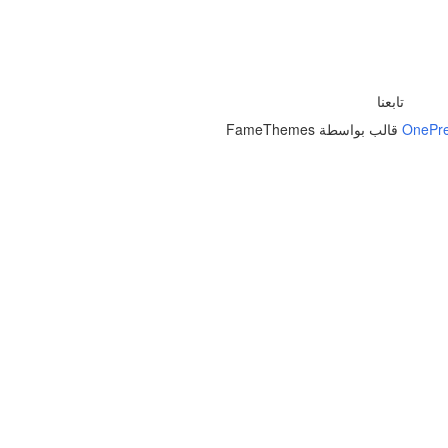
تابعنا
OnePr
قالب بواسطة FameThemes