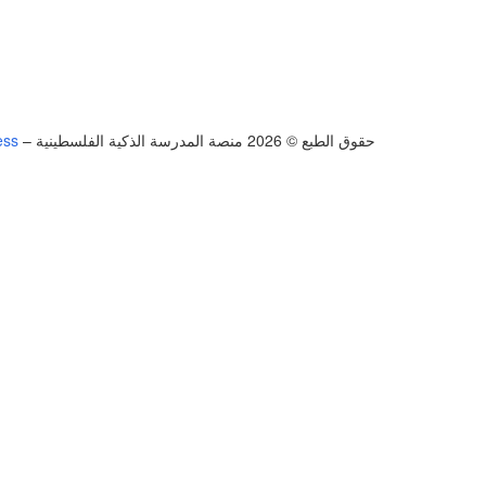
حقوق الطبع © 2026 منصة المدرسة الذكية الفلسطينية
–
ess
تسجيل الدخول
يجب أن تحتوي كلمة المرور على 8 أحرف على الأقل من الأرقام والحروف، وتحتوي على حرف كبير واحد على الأقل
أريد التسجيل كمدرب
تذكر لي