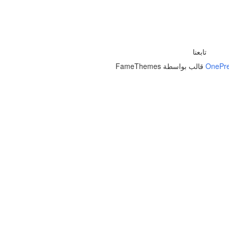
تابعنا
OnePr
قالب بواسطة FameThemes