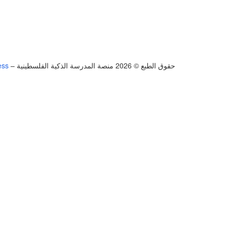
حقوق الطبع © 2026 منصة المدرسة الذكية الفلسطينية
–
ess
تسجيل الدخول
يجب أن تحتوي كلمة المرور على 8 أحرف على الأقل من الأرقام والحروف، وتحتوي على حرف كبير واحد على الأقل
أريد التسجيل كمدرب
تذكر لي