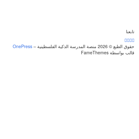
تابعنا
حقوق الطبع © 2026 منصة المدرسة الذكية الفلسطينية
–
OnePress
قالب بواسطة FameThemes
تسجيل الدخول
يجب أن تحتوي كلمة المرور على 8 أحرف على
الأقل من الأرقام والحروف، وتحتوي على حرف كبير واحد على الأقل
أريد التسجيل كمدرب