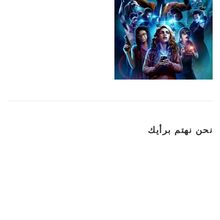
نحن نهتم برأيك