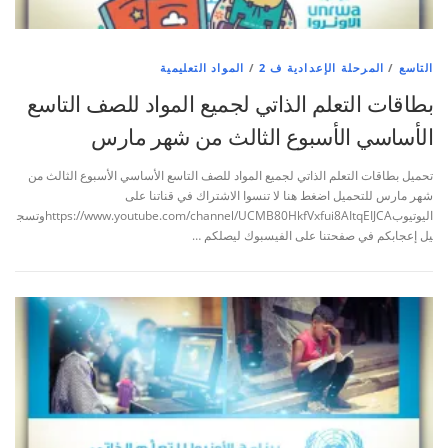
التاسع
/
المرحلة الإعدادية ف 2
/
المواد التعليمية
بطاقات التعلم الذاتي لجميع المواد للصف التاسع
الأساسي الأسبوع الثالث من شهر مارس
تحميل بطاقات التعلم الذاتي لجميع المواد للصف التاسع الأساسي الأسبوع الثالث من
شهر مارس للتحميل اضغط هنا لا تنسوا الاشتراك في قناتنا على
اليوتيوبhttps://www.youtube.com/channel/UCMB80HkfVxfui8AItqEIJCAوتسج
يل إعجابكم في صفحتنا على الفيسبوك ليصلكم …