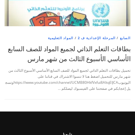
السابع
/
المرحلة الإعدادية ف 2
/
المواد التعليمية
بطاقات التعلم الذاتي لجميع المواد للصف السابع
الأساسي الأسبوع الثالث من شهر مارس
تحميل بطاقات التعلم الذاتي لجميع المواد للصف السابع الأساسي الأسبوع الثالث من
شهر مارس للتحميل اضغط هنا لا تنسوا الاشتراك في قناتنا على
اليوتيوبhttps://www.youtube.com/channel/UCMB80HkfVxfui8AItqEIJCAوتسج
يل إعجابكم في صفحتنا على الفيسبوك ليصلكم …
تابعنا