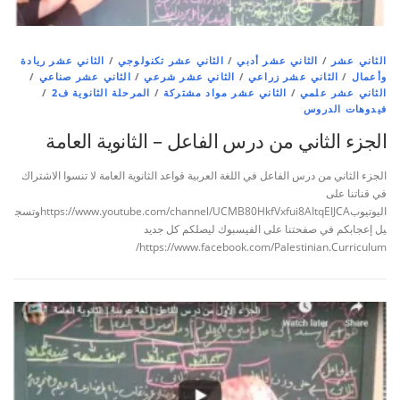
الثاني عشر
/
الثاني عشر أدبي
/
الثاني عشر تكنولوجي
/
الثاني عشر ريادة
وأعمال
/
الثاني عشر زراعي
/
الثاني عشر شرعي
/
الثاني عشر صناعي
/
الثاني عشر علمي
/
الثاني عشر مواد مشتركة
/
المرحلة الثانوية ف2
/
فيدوهات الدروس
الجزء الثاني من درس الفاعل – الثانوية العامة
الجزء الثاني من درس الفاعل في اللغة العربية قواعد الثانوية العامة لا تنسوا الاشتراك
في قناتنا على
اليوتيوبhttps://www.youtube.com/channel/UCMB80HkfVxfui8AItqEIJCAوتسج
يل إعجابكم في صفحتنا على الفيسبوك ليصلكم كل جديد
https://www.facebook.com/Palestinian.Curriculum/