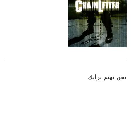
نحن نهتم برأيك