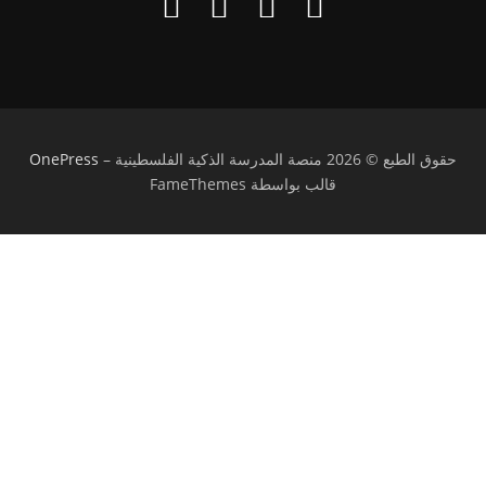
حقوق الطبع © 2026 منصة المدرسة الذكية الفلسطينية
–
OnePress
قالب بواسطة FameThemes
تسجيل الدخول
يجب أن تحتوي كلمة المرور على 8 أحرف على