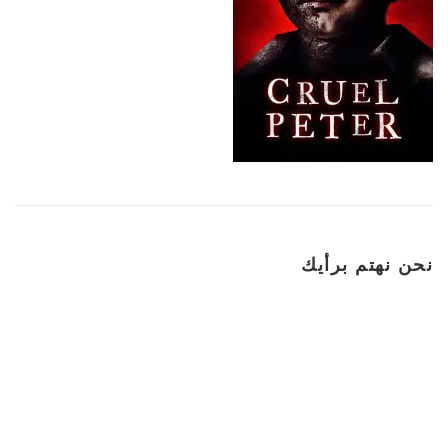
نحن نهتم برأيك