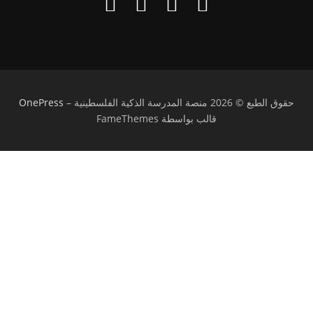
حقوق الطبع © 2026 منصة المدرسة الذكية الفلسطينية
–
OnePress
قالب بواسطة FameThemes
تسجيل الدخول
يجب أن تحتوي كلمة المرور على 8 أحرف على