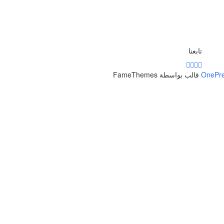
تابعنا
OnePr
قالب بواسطة FameThemes