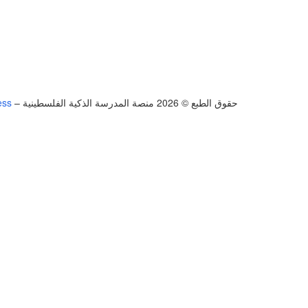
حقوق الطبع © 2026 منصة المدرسة الذكية الفلسطينية
–
ess
تسجيل الدخول
يجب أن تحتوي كلمة المرور على 8 أحرف على الأقل من الأرقام والحروف، وتحتوي على حرف كبير واحد على الأقل
أريد التسجيل كمدرب