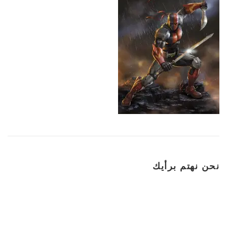
نحن نهتم برأيك