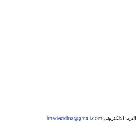
ك.
اذهب إلى الملف الشخصي
لبريد الالكتروني
imadeddina@gmail.com