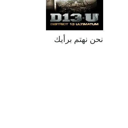
نحن نهتم برأيك