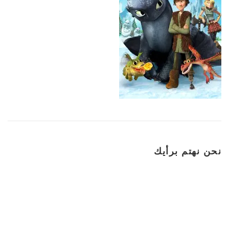
نحن نهتم برأيك