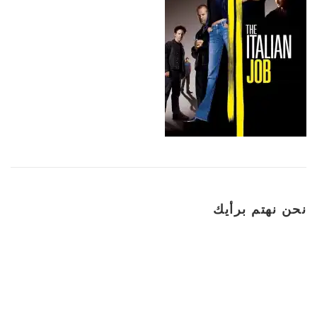
نحن نهتم برأيك