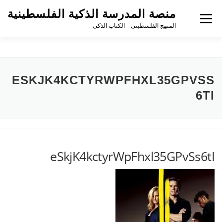
لتجاوز
منصة المدرسة الذكية الفلسطينية
لى
القائمة
لمحتوى
المنهج الفلسطيني – الكتاب الذكي
ESKJK4KCTYRWPFHXL35GPVSS
6TI
eSkjK4kctyrWpFhxl35GPvSs6tI