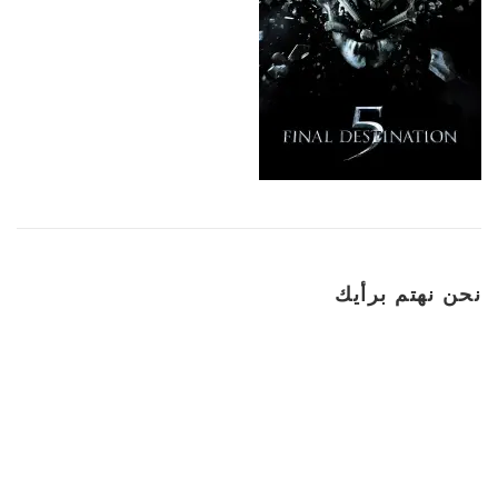
نحن نهتم برأيك