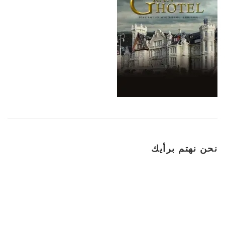
نحن نهتم برأيك