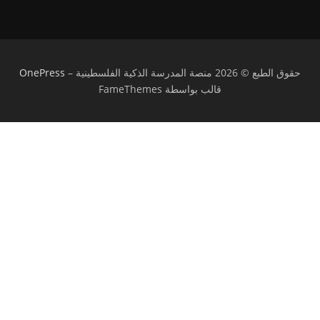
حقوق الطبع © 2026 منصة المدرسة الذكية الفلسطينية
–
OnePress
قالب بواسطة FameThemes
تسجيل الدخول
يجب أن تحتوي كلمة المرور على 8 أحرف على
الأقل من الأرقام والحروف، وتحتوي على حرف كبير واحد على الأقل