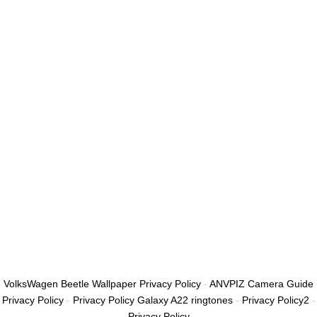
أريد التسجيل كمدرب
تذكر لي
تسجيل الدخول
التوقيع
استعادة كلمة المرور
إرسال رابط إعادة تعيين كلمة المرور
تم إرسال رابط إعادة تعيين كلمة المرور
إلى بريدك الإلكتروني
قريب
تم إرسال طلبك.
سنرسل لك بريدًا إلكترونيًا بمجرد الموافقة على طلبك.
اذهب إلى الملف
الشخصي
لا حساب؟
التوقيع
تسجيل الدخول
نسيت كلمة المرور؟
VolksWagen Beetle Wallpaper Privacy Policy
-
ANVPIZ Camera Guide
Privacy Policy
-
Privacy Policy Galaxy A22 ringtones
-
Privacy Policy2
-
Privacy Policy