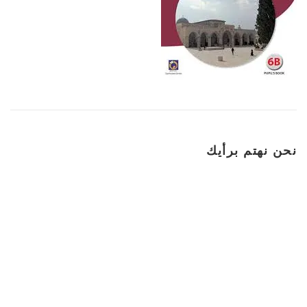
نحن نهتم برأيك