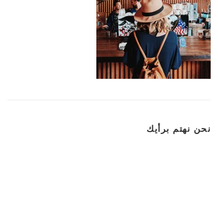
نحن نهتم برأيك