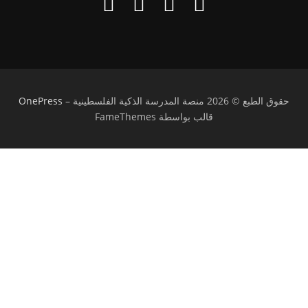
حقوق الطبع © 2026 منصة المدرسة الذكية الفلسطينية
–
OnePress
قالب بواسطة FameThemes
تسجيل الدخول
يجب أن تحتوي كلمة المرور على 8 أحرف على