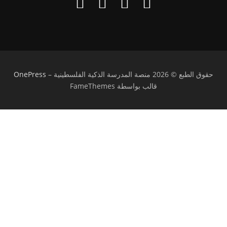
حقوق الطبع © 2026 منصة المدرسة الذكية الفلسطينية
–
OnePress
قالب بواسطة FameThemes
تسجيل الدخول
يجب أن تحتوي كلمة المرور على 8 أحرف على