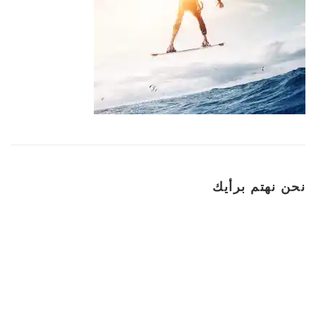
نحن نهتم برأيك