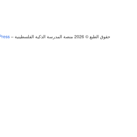
حقوق الطبع © 2026 منصة المدرسة الذكية الفلسطينية
–
Press
تسجيل الدخول
يجب أن تحتوي كلمة المرور على 8 أحرف على الأقل من الأرقام والحروف، وتحتوي على حرف كبير واحد على الأقل
أريد التسجيل كمدرب
تذكر لي