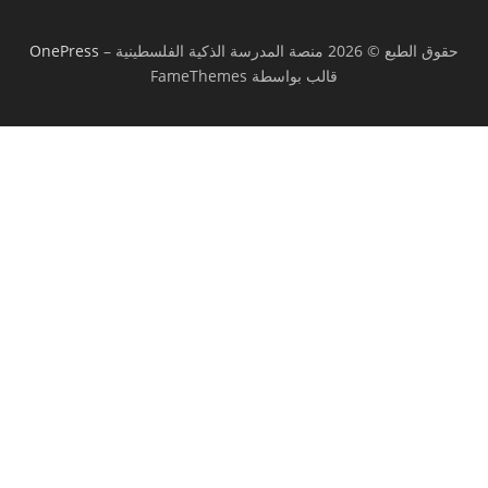
حقوق الطبع © 2026 منصة المدرسة الذكية الفلسطينية
–
OnePress
قالب بواسطة FameThemes
تسجيل الدخول
يجب أن تحتوي كلمة المرور على 8 أحرف على
الأقل من الأرقام والحروف، وتحتوي على حرف كبير واحد على الأقل
أريد التسجيل كمدرب