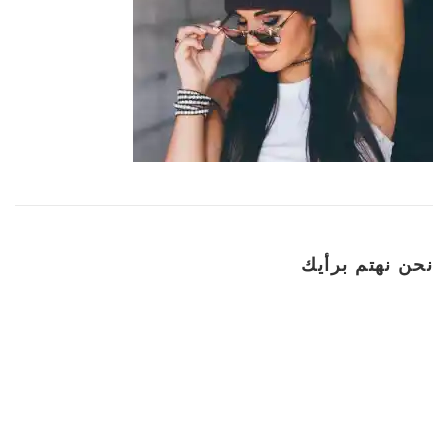
نحن نهتم برأيك