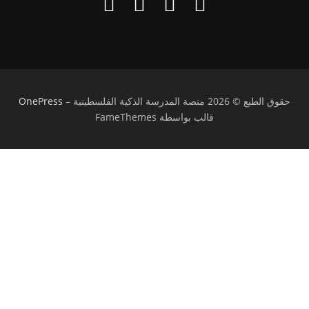
حقوق الطبع © 2026 منصة المدرسة الذكية الفلسطينية
–
OnePress
قالب بواسطة FameThemes
تسجيل الدخول
يجب أن تحتوي كلمة المرور على 8 أحرف على