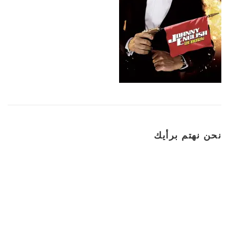
نحن نهتم برأيك