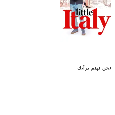
نحن نهتم برأيك