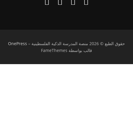
حقوق الطبع © 2026 منصة المدرسة الذكية الفلسطينية
–
OnePress
قالب بواسطة FameThemes
تسجيل الدخول
يجب أن تحتوي كلمة المرور على 8 أحرف على