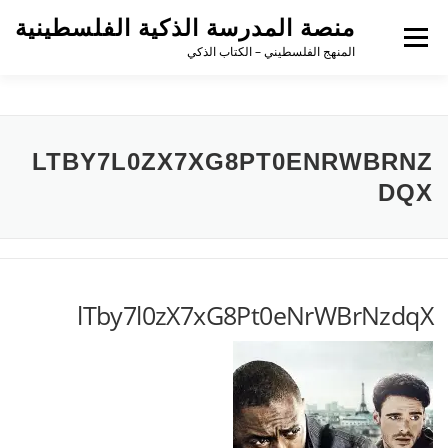
منصة المدرسة الذكية الفلسطينية
القائمة
المنهج الفلسطيني – الكتاب الذكي
LTBY7L0ZX7XG8PT0ENRWBRNZ
DQX
lTby7l0zX7xG8Pt0eNrWBrNzdqX