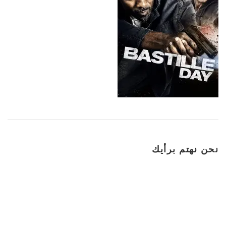
نحن نهتم برأيك