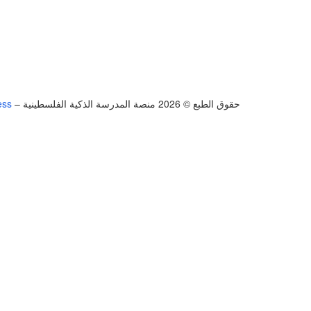
حقوق الطبع © 2026 منصة المدرسة الذكية الفلسطينية
–
ess
تسجيل الدخول
يجب أن تحتوي كلمة المرور على 8 أحرف على الأقل من الأرقام والحروف، وتحتوي على حرف كبير واحد على الأقل
أريد التسجيل كمدرب