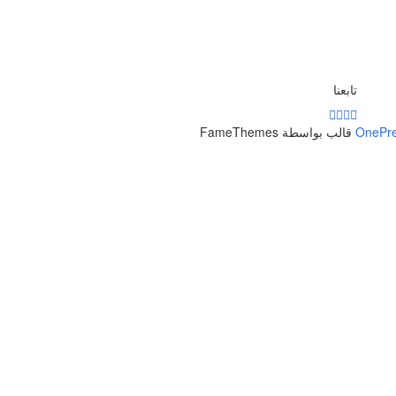
تابعنا
OnePr
قالب بواسطة FameThemes