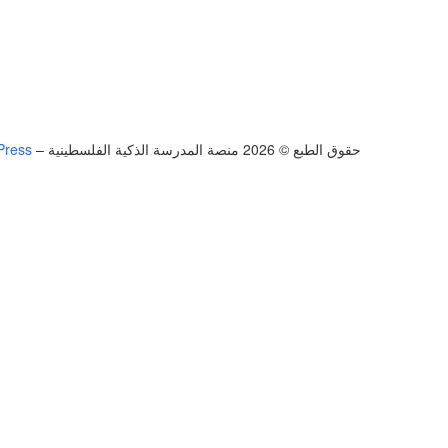
حقوق الطبع © 2026 منصة المدرسة الذكية الفلسطينية
–
Press
تسجيل الدخول
يجب أن تحتوي كلمة المرور على 8 أحرف على الأقل من الأرقام والحروف، وتحتوي على حرف كبير واحد على الأقل
أريد التسجيل كمدرب