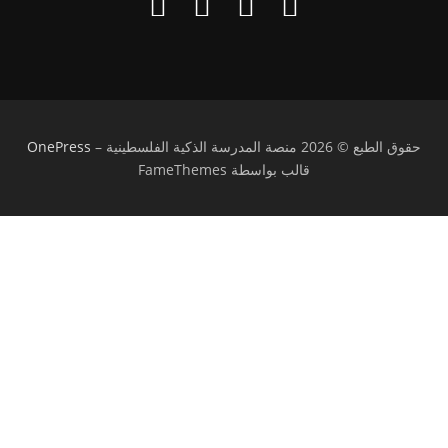
حقوق الطبع © 2026 منصة المدرسة الذكية الفلسطينية
–
OnePress
قالب بواسطة FameThemes
تسجيل الدخول
يجب أن تحتوي كلمة المرور على 8 أحرف على