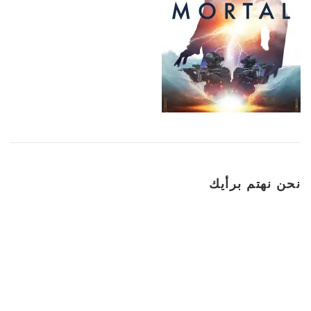
نحن نهتم برأيك