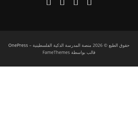
حقوق الطبع © 2026 منصة المدرسة الذكية الفلسطينية
–
OnePress
قالب بواسطة FameThemes
تسجيل الدخول
يجب أن تحتوي كلمة المرور على 8 أحرف على