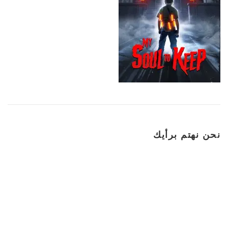
نحن نهتم برأيك