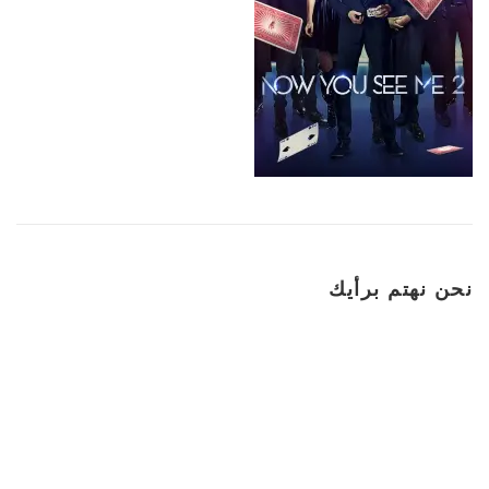
نحن نهتم برأيك