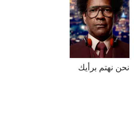
نحن نهتم برأيك