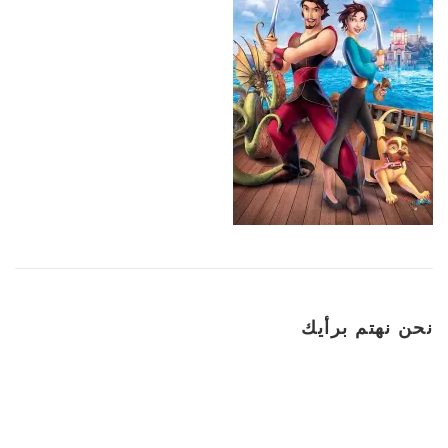
نحن نهتم برأيك