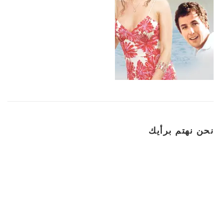
نحن نهتم برأيك