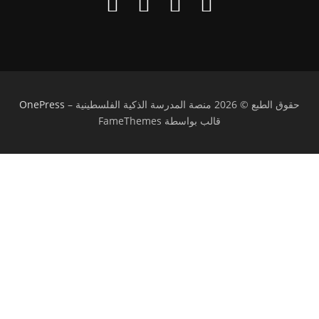
حقوق الطبع © 2026 منصة المدرسة الذكية الفلسطينية
–
OnePress
قالب بواسطة FameThemes
تسجيل الدخول
يجب أن تحتوي كلمة المرور على 8 أحرف على