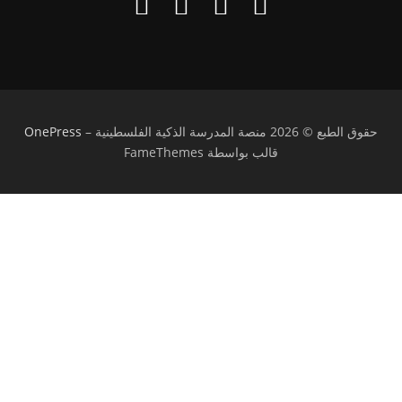
حقوق الطبع © 2026 منصة المدرسة الذكية الفلسطينية
–
OnePress
قالب بواسطة FameThemes
تسجيل الدخول
يجب أن تحتوي كلمة المرور على 8 أحرف على