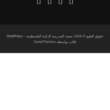
حقوق الطبع © 2026 منصة المدرسة الذكية الفلسطينية
–
OnePress
قالب بواسطة FameThemes
تسجيل الدخول
يجب أن تحتوي كلمة المرور على 8 أحرف على