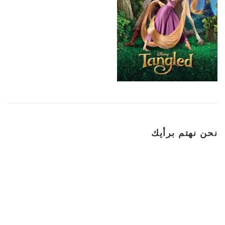
نحن نهتم برأيك