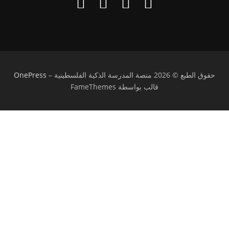
حقوق الطبع © 2026 منصة المدرسة الذكية الفلسطينية
–
OnePress
قالب بواسطة FameThemes
تسجيل الدخول
يجب أن تحتوي كلمة المرور على 8 أحرف على