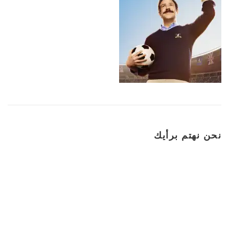
نحن نهتم برأيك