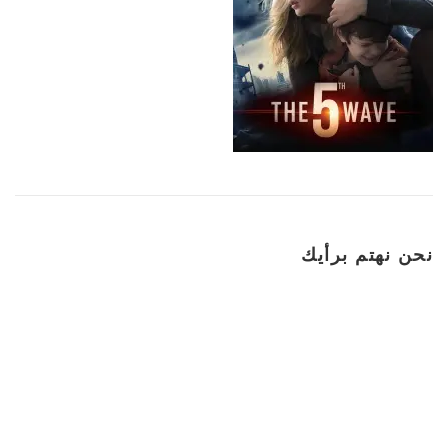
نحن نهتم برأيك