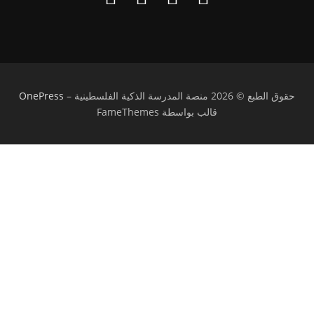
حقوق الطبع © 2026 منصة المدرسة الذكية الفلسطينية
–
OnePress
قالب بواسطة FameThemes
تسجيل الدخول
يجب أن تحتوي كلمة المرور على 8 أحرف على