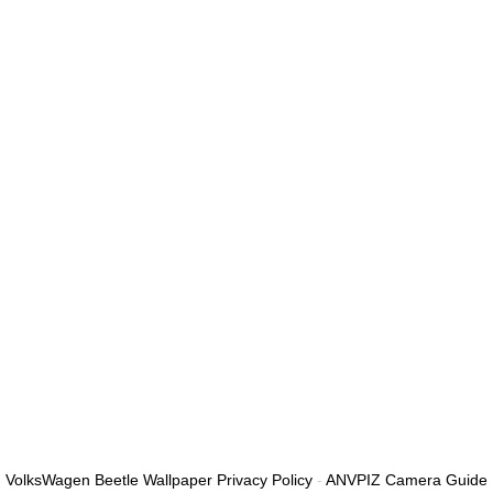
الأقل من الأرقام والحروف، وتحتوي على حرف كبير واحد على الأقل
أريد التسجيل كمدرب
تذكر لي
تسجيل الدخول
التوقيع
استعادة كلمة المرور
إرسال رابط إعادة تعيين كلمة المرور
تم إرسال رابط إعادة تعيين كلمة المرور
إلى بريدك الإلكتروني
قريب
تم إرسال طلبك.
سنرسل لك بريدًا إلكترونيًا بمجرد الموافقة على طلبك.
اذهب إلى الملف
الشخصي
لا حساب؟
التوقيع
تسجيل الدخول
نسيت كلمة المرور؟
VolksWagen Beetle Wallpaper Privacy Policy
-
ANVPIZ Camera Guide