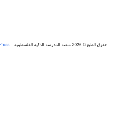
حقوق الطبع © 2026 منصة المدرسة الذكية الفلسطينية
–
Press
تسجيل الدخول
يجب أن تحتوي كلمة المرور على 8 أحرف على الأقل من الأرقام والحروف، وتحتوي على حرف كبير واحد على الأقل
أريد التسجيل كمدرب